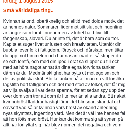
lördag 1 augusti 2015
Små världsliga ting..
Kvinnan är ond, oberäknelig och alltid med dolda motiv, det
är hennes natur. Sommaren lider mot sitt slut och ingenting
är längre som förut. Innebörden av frihet har blivit till
fångenskap, slaveri. Du är inte fri, det är bara som du tror.
Kapitalet suger livet ur lusten och kreativiteten. Utanför din
bubbla lever folk i fattigdom, förtryck och dårskap, men tittar
du upp mot himmelen och har näsan i vädret så slipper du
se och förstå, och med din ipod i örat så slipper du till och
med att höra något annat än dina egna förvridna tankar,
dåren är du. Medmänsklighet har bytts ut mot egoism och
det av politiska skäl. Blotta tanken på att man nu vill försöka
lagstifta bort fattigdom och det med stöd av folket, det får mig
att vilja svälja all världens sperma, för att sedan spy upp den
över dom som tror att dom är lite mer än alla andra. Ett naket
kvinnobröst fladdrar hastigt förbi, det blir snart skandal och
oavsett vad så är kvinnan vars bröst av okänd anledning
nyss skymtats, ingenting värd. Men det är väl inte hennes fel
att hon fötts med bröst. Hur kan det komma sig att synen på
allt har förflyttat sig, när blev normen det negativa och vem