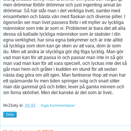
men drömmar förblir drömmar och just ingenting annat än
drömmar. Så här står man i det verkliga livet, sambo med
ensamheten och bästa vän med flaskan och diverse piller. I
ögonvrån ser man livet passera förbi i ett myller av lyckliga
människor som inte är som vi. Problemet är bara det att alla
dessa så kallade lyckliga människor som är statister i din
egna verklighet, har sina egna bekymmer och är inte alltid
så lyckliga som dom kan ge sken av att vara, dom är som
du. Men att andra är olyckliga gör dig föga lycklig. Man gör
vad man kan för att passa in och passar man inte in så gör
man vad man kan för att vara speciell, och lyckas inte det så
går man hem och gråter i kudden en stund för att sedan
nästa dag göra om allt igen. Man fantiserar ihop att man har
ett spännande liv men tiden springer iväg och snart sitter
man där gammal grå och bitter, lever på gamla minnen och
sin forna skönhet. Men det kanske är det som är livet..
MrZlotty
kl.
20:43
Inga kommentarer:
Dela