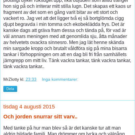
plötsligt dyker röksuget upp, lika objuden som alltid tränger
hon sig på och irriterar mitt stilla lugn. Det skapas ett kaos ur
fragment av det som en gång varit bitar av ett stort och
vackert ro. Jag vet att det ligger två ej så bortglömda cigg
djupt begravda i min tomma och ekobeklädda frys. Det är
kanske dags att gräva fram dessa och tända på, för vad är
väl annars meningen med att genomlida sju, åtta månader
av helvetets ovackra sinnesro. Men jag lät henne skända
min sargade kropp och brutalt våldföra sig på mina bisarra
tankar i förhoppningen om att en dag bli fri från samhällets
järngrepp om mitt liv. Tänk vackra tankar, tänk vackra tankar,
tänk vackra tankar..
MrZlotty
kl.
23:33
Inga kommentarer:
Dela
tisdag 4 augusti 2015
Och jorden snurrar sitt varv..
Med tanke på hur man blev så är det kanske tur att man
aldrig bildade familj. Man drömmer om lycka och välgång,