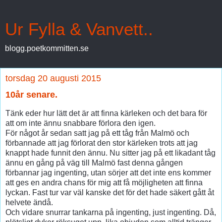
Ur Fylla & Vanvett..
blogg.poetkommitten.se
torsdag 20 augusti 2015
10år senare.
Tänk eder hur lätt det är att finna kärleken och det bara för
att om inte ännu snabbare förlora den igen.
För något år sedan satt jag på ett tåg från Malmö och
förbannade att jag förlorat den stor kärleken trots att jag
knappt hade funnit den ännu. Nu sitter jag på ett likadant tåg
ännu en gång på väg till Malmö fast denna gången
förbannar jag ingenting, utan sörjer att det inte ens kommer
att ges en andra chans för mig att få möjligheten att finna
lyckan. Fast tur var väl kanske det för det hade säkert gått åt
helvete ändå.
Och vidare snurrar tankarna på ingenting, just ingenting. Då,